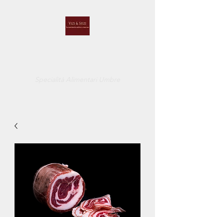
VIZI E SFIZI
DI CUCCI BELINDA
Specialità Alimentari Umbre