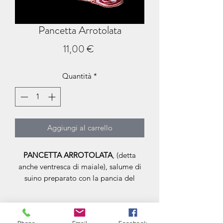
Pancetta Arrotolata
Prezzo
11,00 €
Quantità
*
Aggiungi al carrello
PANCETTA ARROTOLATA
, (detta
anche ventresca di maiale), salume di
suino preparato con la pancia del
maiale, privata della cotenna,
arrotolata e insaccata in budello
naturale o sintetico. Perfetta per primi