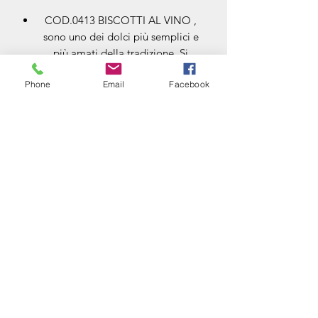
COD.0413 BISCOTTI AL VINO ,
sono uno dei dolci più semplici e
più amati della tradizione. Si
servono spesso a fine pasto nelle
Phone
Email
Facebook
osterie, accanto a un bicchiere di
vino genuino. ( confezione da 500
gr. €10,00) prezzo al Kg 20€
VIZI E SFIZI
DI CUCCI BELINDA
vizi.o.sfizi@gmail.com
+393294421511
Via Bazzanese 1/b
06049 Spoleto Perugia
P.IVA
03541710541
cod. fisc. CCCBND70A67B180J