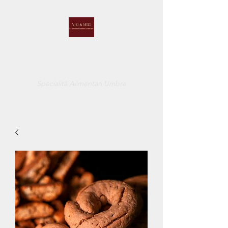
VIZI E SFIZI
DI CUCCI BELINDA
Specialità Alimentari Umbre