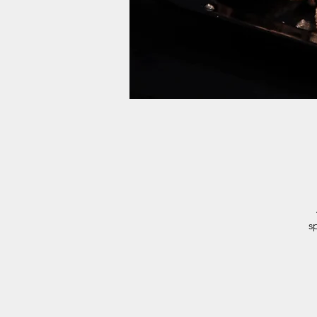
s
t
d
le