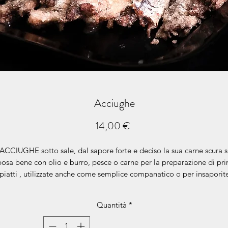
Acciughe
Prezzo
14,00 €
ACCIUGHE sotto sale, dal sapore forte e deciso la sua carne scura s
posa bene con olio e burro, pesce o carne per la preparazione di pri
piatti , utilizzate anche come semplice companatico o per insaporit
artine e salse verdi. Sono molto salutari ricchi di omega 3, sono pie
i proprietà nutrizionali benefiche per il nostro sistema immunitario 
Quantità
*
 sue vitamine. Provenienza Sicilia. (Pacco da 500 gr sottovuoto) pre
al Kg 28,00 €