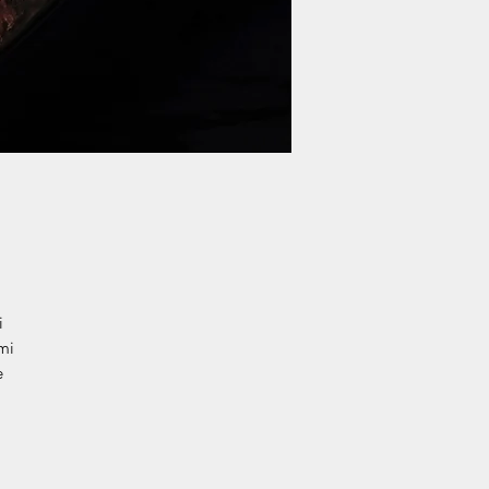
i
mi
e
ne
per
zzo